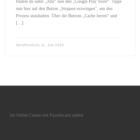
findest du unter „Alle“ nun den „Google Play Store“. Tippe
nun hier auf den Button „Stoppen erzwingen“, um den
Prozess anzuhalten. Über die Buttons „Cache leeren“ und
[…]
Veröffentlicht
11. Juli 2018
Im Online Casino mit Paysafecard zahlen