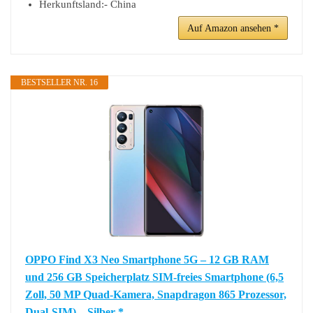
Herkunftsland:- China
Auf Amazon ansehen *
BESTSELLER NR. 16
OPPO Find X3 Neo Smartphone 5G – 12 GB RAM
und 256 GB Speicherplatz SIM-freies Smartphone (6,5
Zoll, 50 MP Quad-Kamera, Snapdragon 865 Prozessor,
Dual-SIM) – Silber *