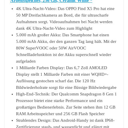
Arbeitsspeicher, 256 GB, Ceramic White *
4K Ultra-Nacht-Video: Das OPPO Find X5 Pro hat eine
50 MP Dreifachkamera an Bord, die für ultrascharfe
Aufnahmen sorgt. Videoaufnahmen bei Nacht werden
dank 4K Ultra-Nacht-Video zum Highlight
5.000 mAh großer Akku: Das Smartphone hat einen
5.000 mAh Akku, der den ganzen Tag lang hält. Mit der
80W SuperVOOC oder 50W AirVOOC
Schnellladefunktion ist der Akku superschnell wieder
aufgeladen
1 Milliarde Farben Display: Das 6,7 Zoll AMOLED
Display stellt 1 Milliarde Farben mit einer WQHD+-
Auflösung gestochen scharf dar. Die 120 Hz
Bildwiederholrate sorgt für eine flüssige Bildwiedergabe
High-End-Technik: Der Qualcomm Snapdragon 8 Gen 1
Prozessor bietet eine starke Performance und ein
großartiges Bedienerlebnis. Zur Seite stehen ihm 12 GB
RAM Arbeitsspeicher und 256 GB Flash Speicher
Strahlendes Design: Das Android-Handy ist dank IP68-
Zertifizierung staub- und wasserdicht und glänzt mit