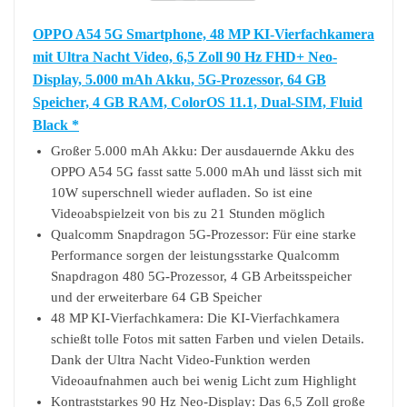
OPPO A54 5G Smartphone, 48 MP KI-Vierfachkamera
mit Ultra Nacht Video, 6,5 Zoll 90 Hz FHD+ Neo-
Display, 5.000 mAh Akku, 5G-Prozessor, 64 GB
Speicher, 4 GB RAM, ColorOS 11.1, Dual-SIM, Fluid
Black *
Großer 5.000 mAh Akku: Der ausdauernde Akku des
OPPO A54 5G fasst satte 5.000 mAh und lässt sich mit
10W superschnell wieder aufladen. So ist eine
Videoabspielzeit von bis zu 21 Stunden möglich
Qualcomm Snapdragon 5G-Prozessor: Für eine starke
Performance sorgen der leistungsstarke Qualcomm
Snapdragon 480 5G-Prozessor, 4 GB Arbeitsspeicher
und der erweiterbare 64 GB Speicher
48 MP KI-Vierfachkamera: Die KI-Vierfachkamera
schießt tolle Fotos mit satten Farben und vielen Details.
Dank der Ultra Nacht Video-Funktion werden
Videoaufnahmen auch bei wenig Licht zum Highlight
Kontraststarkes 90 Hz Neo-Display: Das 6,5 Zoll große