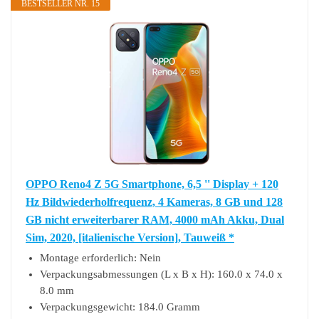
BESTSELLER NR. 15
OPPO Reno4 Z 5G Smartphone, 6,5 '' Display + 120
Hz Bildwiederholfrequenz, 4 Kameras, 8 GB und 128
GB nicht erweiterbarer RAM, 4000 mAh Akku, Dual
Sim, 2020, [italienische Version], Tauweiß *
Montage erforderlich: Nein
Verpackungsabmessungen (L x B x H): 160.0 x 74.0 x
8.0 mm
Verpackungsgewicht: 184.0 Gramm