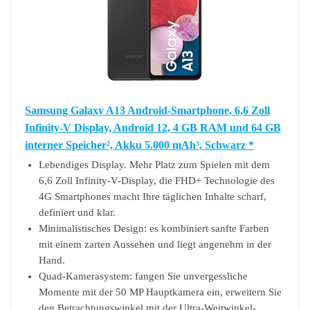
Samsung Galaxy A13 Android-Smartphone, 6,6 Zoll
Infinity-V Display, Android 12, 4 GB RAM und 64 GB
interner Speicher², Akku 5.000 mAh³, Schwarz *
Lebendiges Display. Mehr Platz zum Spielen mit dem
6,6 Zoll Infinity-V-Display, die FHD+ Technologie des
4G Smartphones macht Ihre täglichen Inhalte scharf,
definiert und klar.
Minimalistisches Design: es kombiniert sanfte Farben
mit einem zarten Aussehen und liegt angenehm in der
Hand.
Quad-Kamerasystem: fangen Sie unvergessliche
Momente mit der 50 MP Hauptkamera ein, erweitern Sie
den Betrachtungswinkel mit der Ultra-Weitwinkel-