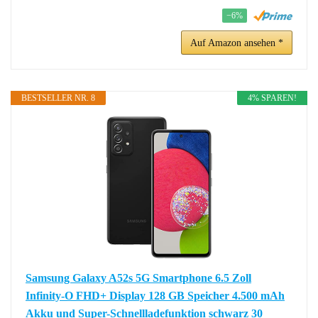
−6%
Auf Amazon ansehen *
BESTSELLER NR. 8
4% SPAREN!
Samsung Galaxy A52s 5G Smartphone 6.5 Zoll
Infinity-O FHD+ Display 128 GB Speicher 4.500 mAh
Akku und Super-Schnellladefunktion schwarz 30