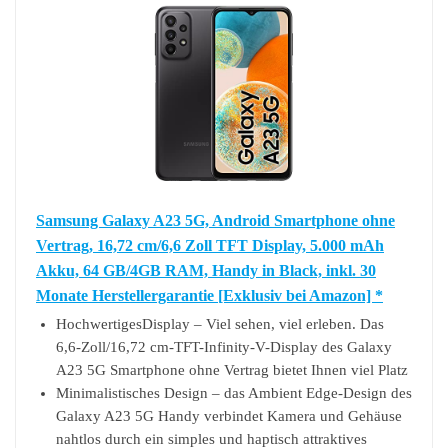
Samsung Galaxy A23 5G, Android Smartphone ohne
Vertrag, 16,72 cm/6,6 Zoll TFT Display, 5.000 mAh
Akku, 64 GB/4GB RAM, Handy in Black, inkl. 30
Monate Herstellergarantie [Exklusiv bei Amazon] *
HochwertigesDisplay – Viel sehen, viel erleben. Das
6,6-Zoll/16,72 cm-TFT-Infinity-V-Display des Galaxy
A23 5G Smartphone ohne Vertrag bietet Ihnen viel Platz
Minimalistisches Design – das Ambient Edge-Design des
Galaxy A23 5G Handy verbindet Kamera und Gehäuse
nahtlos durch ein simples und haptisch attraktives