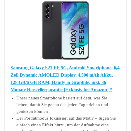
Samsung Galaxy S21 FE 5G, Android Smartphone, 6,4
Zoll Dynamic AMOLED Display, 4.500 mAh Akku,
128 GB/6 GB RAM, Handy in Graphite, inkl. 36
Monate Herstellergarantie [Exklusiv bei Amazon] *
Unser neues Smartphone basiert auf dem, was Sie
lieben, damit Sie genau das jeden Tag erleben und
genießen können
Der Porträtmodus fokussiert auf das Motiv – fügen Sie
einfach einen Effekt hinzu, um der Aufnahme eine