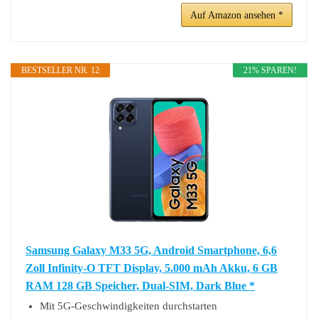
Auf Amazon ansehen *
BESTSELLER NR. 12
21% SPAREN!
Samsung Galaxy M33 5G, Android Smartphone, 6,6
Zoll Infinity-O TFT Display, 5.000 mAh Akku, 6 GB
RAM 128 GB Speicher, Dual-SIM, Dark Blue *
Mit 5G-Geschwindigkeiten durchstarten