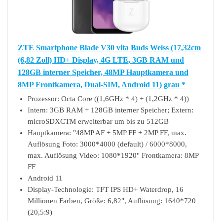
ZTE Smartphone Blade V30 vita Buds Weiss (17,32cm
(6,82 Zoll) HD+ Display, 4G LTE, 3GB RAM und
128GB interner Speicher, 48MP Hauptkamera und
8MP Frontkamera, Dual-SIM, Android 11) grau *
Prozessor: Octa Core ((1,6GHz * 4) + (1,2GHz * 4))
Intern: 3GB RAM + 128GB interner Speicher; Extern:
microSDXCTM erweiterbar um bis zu 512GB
Hauptkamera: "48MP AF + 5MP FF + 2MP FF, max.
Auflösung Foto: 3000*4000 (default) / 6000*8000,
max. Auflösung Video: 1080*1920" Frontkamera: 8MP
FF
Android 11
Display-Technologie: TFT IPS HD+ Waterdrop, 16
Millionen Farben, Größe: 6,82", Auflösung: 1640*720
(20,5:9)