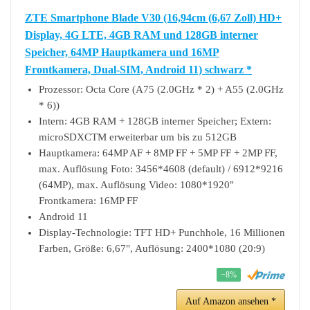
ZTE Smartphone Blade V30 (16,94cm (6,67 Zoll) HD+
Display, 4G LTE, 4GB RAM und 128GB interner
Speicher, 64MP Hauptkamera und 16MP
Frontkamera, Dual-SIM, Android 11) schwarz *
Prozessor: Octa Core (A75 (2.0GHz * 2) + A55 (2.0GHz
* 6))
Intern: 4GB RAM + 128GB interner Speicher; Extern:
microSDXCTM erweiterbar um bis zu 512GB
Hauptkamera: 64MP AF + 8MP FF + 5MP FF + 2MP FF,
max. Auflösung Foto: 3456*4608 (default) / 6912*9216
(64MP), max. Auflösung Video: 1080*1920"
Frontkamera: 16MP FF
Android 11
Display-Technologie: TFT HD+ Punchhole, 16 Millionen
Farben, Größe: 6,67", Auflösung: 2400*1080 (20:9)
−8%
Auf Amazon ansehen *