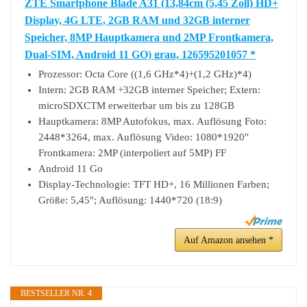
ZTE Smartphone Blade A31 (13,84cm (5,45 Zoll) HD+
Display, 4G LTE, 2GB RAM und 32GB interner
Speicher, 8MP Hauptkamera und 2MP Frontkamera,
Dual-SIM, Android 11 GO) grau, 126595201057 *
Prozessor: Octa Core ((1,6 GHz*4)+(1,2 GHz)*4)
Intern: 2GB RAM +32GB interner Speicher; Extern:
microSDXCTM erweiterbar um bis zu 128GB
Hauptkamera: 8MP Autofokus, max. Auflösung Foto:
2448*3264, max. Auflösung Video: 1080*1920"
Frontkamera: 2MP (interpoliert auf 5MP) FF
Android 11 Go
Display-Technologie: TFT HD+, 16 Millionen Farben;
Größe: 5,45"; Auflösung: 1440*720 (18:9)
Auf Amazon ansehen *
BESTSELLER NR. 4