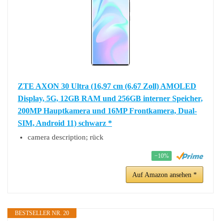
ZTE AXON 30 Ultra (16,97 cm (6,67 Zoll) AMOLED
Display, 5G, 12GB RAM und 256GB interner Speicher,
200MP Hauptkamera und 16MP Frontkamera, Dual-
SIM, Android 11) schwarz *
camera description; rück
−10%
Auf Amazon ansehen *
BESTSELLER NR. 20