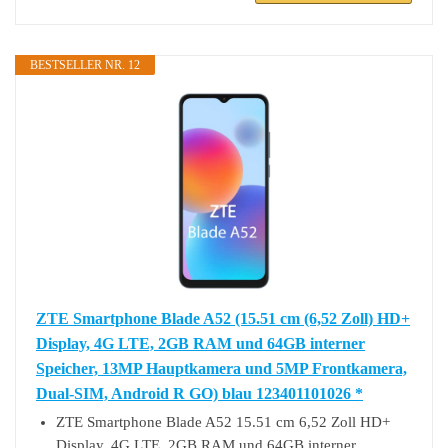
BESTSELLER NR. 12
ZTE Smartphone Blade A52 (15.51 cm (6,52 Zoll) HD+
Display, 4G LTE, 2GB RAM und 64GB interner
Speicher, 13MP Hauptkamera und 5MP Frontkamera,
Dual-SIM, Android R GO) blau 123401101026 *
ZTE Smartphone Blade A52 15.51 cm 6,52 Zoll HD+
Display, 4G LTE, 2GB RAM und 64GB interner