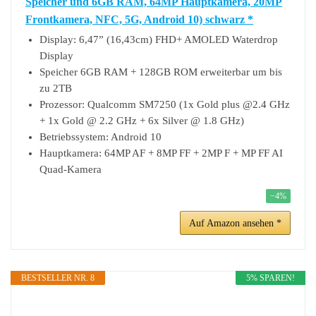
Speicher und 6GB RAM, 64MP Hauptkamera, 20MP
Frontkamera, NFC, 5G, Android 10) schwarz *
Display: 6,47” (16,43cm) FHD+ AMOLED Waterdrop
Display
Speicher 6GB RAM + 128GB ROM erweiterbar um bis
zu 2TB
Prozessor: Qualcomm SM7250 (1x Gold plus @2.4 GHz
+ 1x Gold @ 2.2 GHz + 6x Silver @ 1.8 GHz)
Betriebssystem: Android 10
Hauptkamera: 64MP AF + 8MP FF + 2MP F + MP FF AI
Quad-Kamera
−4%
Auf Amazon ansehen *
BESTSELLER NR. 8
5% SPAREN!