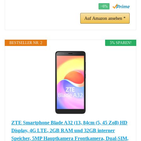
−6%
Auf Amazon ansehen *
BESTSELLER NR. 2
5% SPAREN!
ZTE Smartphone Blade A32 (13, 84cm (5, 45 Zoll) HD
Display, 4G LTE, 2GB RAM und 32GB interner
Speicher, 5MP Hauptkamera Frontkamera, Dual-SIM,