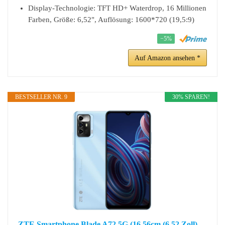
Display-Technologie: TFT HD+ Waterdrop, 16 Millionen
Farben, Größe: 6,52", Auflösung: 1600*720 (19,5:9)
−5%
Auf Amazon ansehen *
BESTSELLER NR. 9
30% SPAREN!
ZTE Smartphone Blade A72 5G (16,56cm (6,52 Zoll)