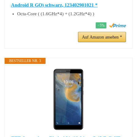
Android R GO) schwarz, 123402901021 *
Octa-Core ( (1.6GHz*4) + (1.2GHz*4) )
−5%
Auf Amazon ansehen *
BESTSELLER NR. 3