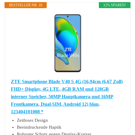
BESTSELLER NR. 10
12% SPAREN!
ZTE Smartphone Blade V40 S 4G (16,94cm (6,67 Zoll)
FHD+ Display, 4G LTE, 4GB RAM und 128GB
interner Speicher, 50MP Hauptkamera und 16MP
Frontkamera, Dual-SIM, Android 12) blau,
123404101008 *
Zeitloses Design
Beeindruckende Haptik
Robuster Schutz gegen Display-Kratzer