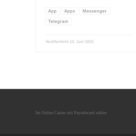
App
Apps
Messenger
Telegram
Veröffentlicht
10. Juni 2020
Im Online Casino mit Paysafecard zahlen