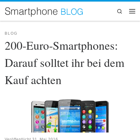
Zum Inhalt springen
Search
Me
BLOG
200-Euro-Smartphones:
Darauf solltet ihr bei dem
Kauf achten
Veröffentlicht
31. Mai 2016