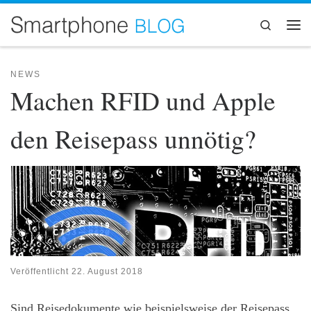
Zum Inhalt springen
Search
Me
NEWS
Machen RFID und Apple
den Reisepass unnötig?
Veröffentlicht
22. August 2018
Sind Reisedokumente wie beispielsweise der Reisepass,