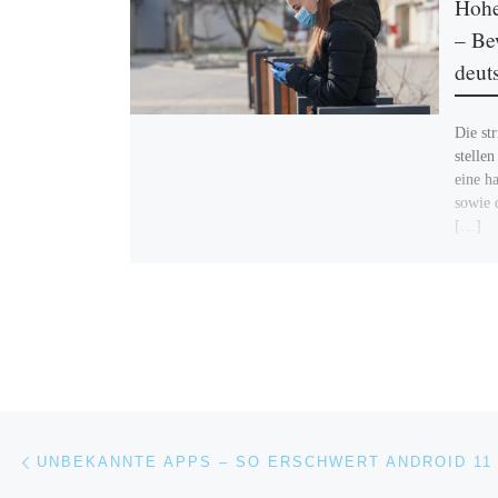
Hohe
– Be
deut
Die st
stelle
eine h
sowie 
[…]
Beitragsnavigation
Vorheriger Beitrag