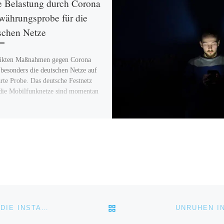
 Belastung durch Corona
währungsprobe für die
schen Netze
rikten Maßnahmen gegen Corona
n besonders die deutschen Netze auf
arte Probe. Das deutsche Festnetz
die Mobilfunknetze sind momentan
ZURÜCK ZUR BEITRAGSL
UNBEKANNTE APPS – SO ERSCHWERT ANDROID 11 DIE INSTALLATION