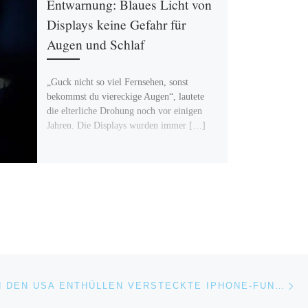
Entwarnung: Blaues Licht von
Displays keine Gefahr für
Augen und Schlaf
„Guck nicht so viel Fernsehen, sonst
bekommst du viereckige Augen“, lautete
die elterliche Drohung noch vor einigen
Jahren. Die Displays wurden immer […]
Nä
ISTE
UNRUHEN IN DEN USA ENTHÜLLEN VERSTECKTE IPHONE-FUNKTION