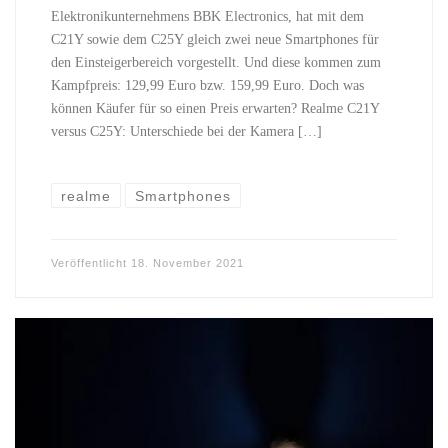
Elektronikunternehmens BBK Electronics, hat mit dem
C21Y sowie dem C25Y gleich zwei neue Smartphones für
den Einsteigerbereich vorgestellt. Und diese kommen zum
Kampfpreis: 129,99 Euro bzw. 159,99 Euro. Doch was
können Käufer für so einen Preis erwarten? Realme C21Y
versus C25Y: Unterschiede bei der Kamera […]
realme
Smartphones
Veröffentlicht
18. November 2021